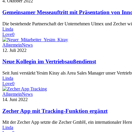
4. Oktober 2022
Gemeinsamer Messeauftritt mit Präsentation von Inn
Die bestehende Partnerschaft der Unternehmen Ulmex und Zecher wi
Linda
Love
0
Allgemein
News
12. Juli 2022
Neue Kollegin im Vertriebsaußendienst
Seit Juni verstärkt Yesim Kiray als Area Sales Manager unser Vertr
Linda
Love
0
Allgemein
News
14. Juni 2022
Zecher App mit Tracking-Funktion ergänzt
Mit der Zecher App setzte die Zecher GmbH, ein internationaler Her
Linda