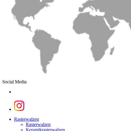
Social Media
linkedin
instagram
Close
Rasterwalzen
Menu
Rasterwalzen
Keramikrasterwalzen