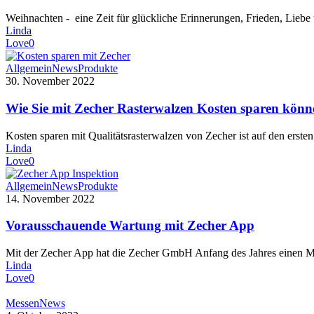
Weihnachten - eine Zeit für glückliche Erinnerungen, Frieden, Liebe
Linda
Love
0
Allgemein
News
Produkte
30. November 2022
Wie Sie mit Zecher Rasterwalzen Kosten sparen könn
Kosten sparen mit Qualitätsrasterwalzen von Zecher ist auf den erste
Linda
Love
0
Allgemein
News
Produkte
14. November 2022
Vorausschauende Wartung mit Zecher App
Mit der Zecher App hat die Zecher GmbH Anfang des Jahres einen M
Linda
Love
0
Messen
News