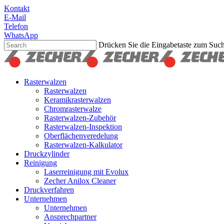
Skip
Kontakt
to
E-Mail
main
Telefon
content
WhatsApp
Drücken Sie die Eingabetaste zum Suc
Suche
schließen
Suchen
Menu
Rasterwalzen
Rasterwalzen
Keramikrasterwalzen
Chromrasterwalze
Rasterwalzen-Zubehör
Rasterwalzen-Inspektion
Oberflächenveredelung
Rasterwalzen-Kalkulator
Druckzylinder
Reinigung
Laserreinigung mit Evolux
Zecher Anilox Cleaner
Druckverfahren
Unternehmen
Unternehmen
Ansprechpartner