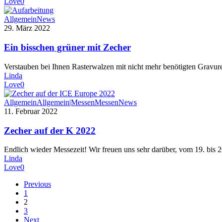
Love
0
Allgemein
News
29. März 2022
Ein bisschen grüner mit Zecher
Verstauben bei Ihnen Rasterwalzen mit nicht mehr benötigten Gravur
Linda
Love
0
Allgemein
Allgemein|Messen
Messen
News
11. Februar 2022
Zecher auf der K 2022
Endlich wieder Messezeit! Wir freuen uns sehr darüber, vom 19. bis
Linda
Love
0
Previous
1
2
3
Next