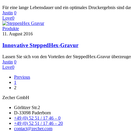
Für eine lange Lebensdauer und ein optimales Druckergebnis sind d
Justin
0
Love
0
Produkte
11. August 2016
Innovative SteppedHex-Gravur
Lassen Sie sich von den Vorteilen der SteppedHex-Gravur überzeug
Justin
0
Love
0
Previous
1
2
Zecher GmbH
Görlitzer Str.2
D-33098 Paderborn
+49 (0) 52 51 / 17 46 – 0
+49 (0) 52 51 / 17 46 – 20
contact@zecher.com