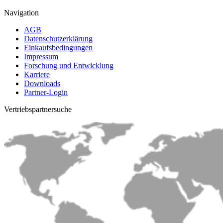
Navigation
AGB
Datenschutzerklärung
Einkaufsbedingungen
Impressum
Forschung und Entwicklung
Karriere
Downloads
Partner-Login
Vertriebs­partnersuche