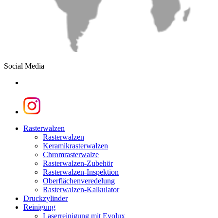
Social Media
linkedin
instagram
Close
Rasterwalzen
Menu
Rasterwalzen
Keramikrasterwalzen
Chromrasterwalze
Rasterwalzen-Zubehör
Rasterwalzen-Inspektion
Oberflächenveredelung
Rasterwalzen-Kalkulator
Druckzylinder
Reinigung
Laserreinigung mit Evolux