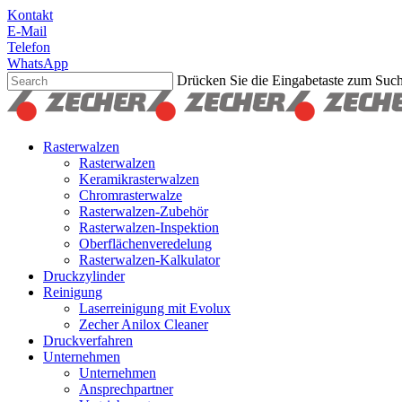
Skip
Kontakt
to
E-Mail
main
Telefon
content
WhatsApp
Drücken Sie die Eingabetaste zum Suc
Suche
schließen
Suchen
Menu
Rasterwalzen
Rasterwalzen
Keramikrasterwalzen
Chromrasterwalze
Rasterwalzen-Zubehör
Rasterwalzen-Inspektion
Oberflächenveredelung
Rasterwalzen-Kalkulator
Druckzylinder
Reinigung
Laserreinigung mit Evolux
Zecher Anilox Cleaner
Druckverfahren
Unternehmen
Unternehmen
Ansprechpartner