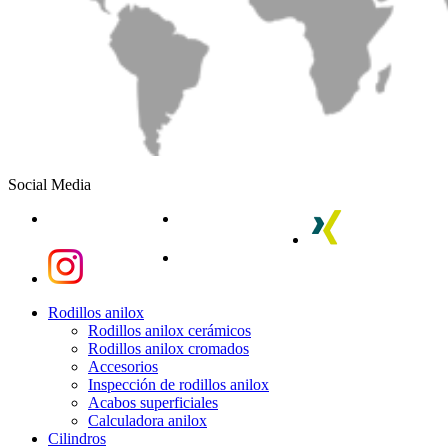
Social Media
linkedin
youtube
xing
instagram
instagram
Close
Rodillos anilox
Menu
Rodillos anilox cerámicos
Rodillos anilox cromados
Accesorios
Inspección de rodillos anilox
Acabos superficiales
Calculadora anilox
Cilindros