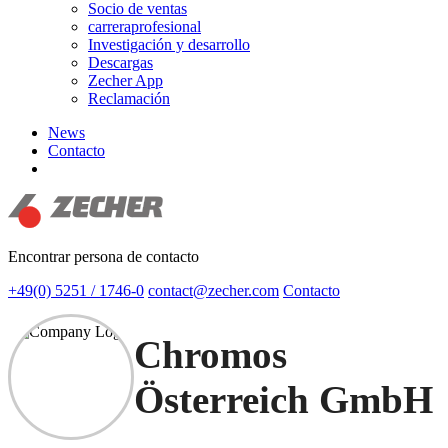
Socio de ventas
carreraprofesional
Investigación y desarrollo
Descargas
Zecher App
Reclamación
News
Contacto
search
Encontrar persona de contacto
+49(0) 5251 / 1746-0
contact@zecher.com
Contacto
Chromos
Österreich GmbH