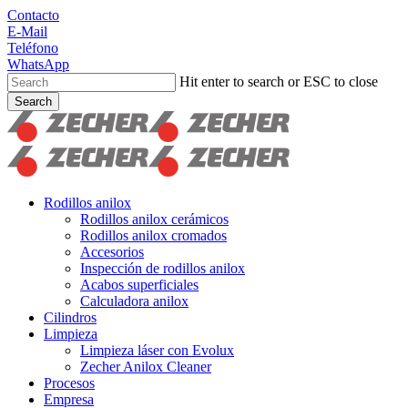
Skip
Contacto
to
E-Mail
main
Teléfono
content
WhatsApp
Hit enter to search or ESC to close
Search
Close
Search
search
Menu
Rodillos anilox
Rodillos anilox cerámicos
Rodillos anilox cromados
Accesorios
Inspección de rodillos anilox
Acabos superficiales
Calculadora anilox
Cilindros
Limpieza
Limpieza láser con Evolux
Zecher Anilox Cleaner
Procesos
Empresa