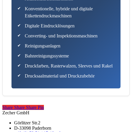
Konventionelle, hybride und digitale
Etikettendruckmaschinen
Digitale Eindrucklösungen
Converting- und Inspektionsmaschinen
Reinigungsanlagen
Bahnreinigungssysteme
Druckfarben, Rasterwalzen, Sleeves und Rakel
Drucksaalmaterial und Druckzubehör
Share
Share
Share
Share
Pin
Zecher GmbH
Görlitzer Str.2
D-33098 Paderborn