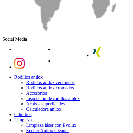
Social Media
linkedin
youtube
xing
instagram
instagram
Close
Rodillos anilox
Menu
Rodillos anilox cerámicos
Rodillos anilox cromados
Accesorios
Inspección de rodillos anilox
Acabos superficiales
Calculadora anilox
Cilindros
Limpieza
Limpieza láser con Evolux
Zecher Anilox Cleaner