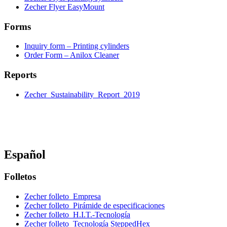
Zecher Flyer EasyMount
Forms
Inquiry form – Printing cylinders
Order Form – Anilox Cleaner
Reports
Zecher_Sustainability_Report_2019
Español
Folletos
Zecher folleto_Empresa
Zecher folleto_Pirámide de especificaciones
Zecher folleto_H.I.T.-Tecnología
Zecher folleto_Tecnología SteppedHex