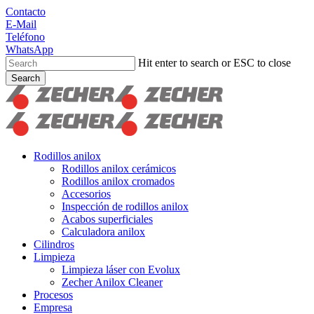
Skip
Contacto
to
E-Mail
main
Teléfono
content
WhatsApp
Hit enter to search or ESC to close
Search
Close
Search
search
Menu
Rodillos anilox
Rodillos anilox cerámicos
Rodillos anilox cromados
Accesorios
Inspección de rodillos anilox
Acabos superficiales
Calculadora anilox
Cilindros
Limpieza
Limpieza láser con Evolux
Zecher Anilox Cleaner
Procesos
Empresa