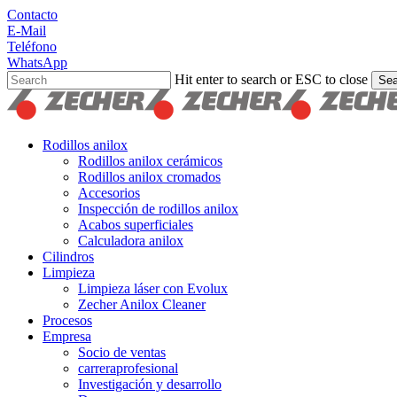
Skip
Contacto
to
E-Mail
main
Teléfono
content
WhatsApp
Hit enter to search or ESC to close
Sea
Close
Search
search
Menu
Rodillos anilox
Rodillos anilox cerámicos
Rodillos anilox cromados
Accesorios
Inspección de rodillos anilox
Acabos superficiales
Calculadora anilox
Cilindros
Limpieza
Limpieza láser con Evolux
Zecher Anilox Cleaner
Procesos
Empresa
Socio de ventas
carreraprofesional
Investigación y desarrollo