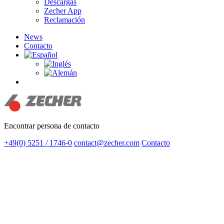
Descargas
Zecher App
Reclamación
News
Contacto
search
Encontrar persona de contacto
+49(0) 5251 / 1746-0
contact@zecher.com
Contacto