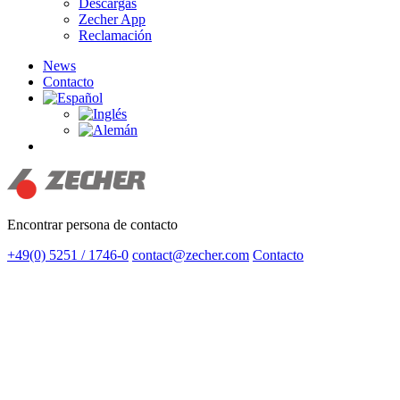
Descargas
Zecher App
Reclamación
News
Contacto
search
Encontrar persona de contacto
+49(0) 5251 / 1746-0
contact@zecher.com
Contacto