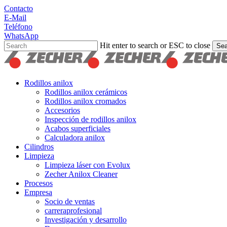
Skip
Contacto
to
E-Mail
main
Teléfono
content
WhatsApp
Hit enter to search or ESC to close
Sea
Close
Search
search
Menu
Rodillos anilox
Rodillos anilox cerámicos
Rodillos anilox cromados
Accesorios
Inspección de rodillos anilox
Acabos superficiales
Calculadora anilox
Cilindros
Limpieza
Limpieza láser con Evolux
Zecher Anilox Cleaner
Procesos
Empresa
Socio de ventas
carreraprofesional
Investigación y desarrollo