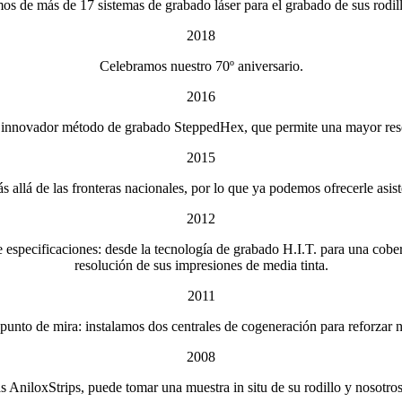
s de más de 17 sistemas de grabado láser para el grabado de sus rodill
2018
Celebramos nuestro 70º aniversario.
2016
el innovador método de grabado SteppedHex, que permite una mayor res
2015
llá de las fronteras nacionales, por lo que ya podemos ofrecerle asiste
2012
 especificaciones: desde la tecnología de grabado H.I.T. para una cobe
resolución de sus impresiones de media tinta.
2011
unto de mira: instalamos dos centrales de cogeneración para reforzar nu
2008
as AniloxStrips, puede tomar una muestra in situ de su rodillo y nosotro