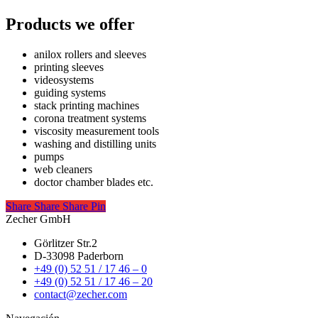
Products we offer
anilox rollers and sleeves
printing sleeves
videosystems
guiding systems
stack printing machines
corona treatment systems
viscosity measurement tools
washing and distilling units
pumps
web cleaners
doctor chamber blades etc.
Share
Share
Share
Share
Pin
Zecher GmbH
Görlitzer Str.2
D-33098 Paderborn
+49 (0) 52 51 / 17 46 – 0
+49 (0) 52 51 / 17 46 – 20
contact@zecher.com