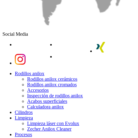
Social Media
linkedin
youtube
xing
instagram
instagram
Close
Rodillos anilox
Menu
Rodillos anilox cerámicos
Rodillos anilox cromados
Accesorios
Inspección de rodillos anilox
Acabos superficiales
Calculadora anilox
Cilindros
Limpieza
Limpieza láser con Evolux
Zecher Anilox Cleaner
Procesos