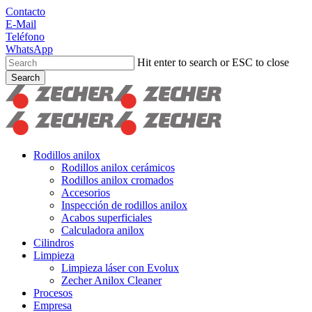
Skip
Contacto
to
E-Mail
main
Teléfono
content
WhatsApp
Hit enter to search or ESC to close
Search
Close
Search
search
Menu
Rodillos anilox
Rodillos anilox cerámicos
Rodillos anilox cromados
Accesorios
Inspección de rodillos anilox
Acabos superficiales
Calculadora anilox
Cilindros
Limpieza
Limpieza láser con Evolux
Zecher Anilox Cleaner
Procesos
Empresa