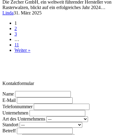
Die Zecher GmbH, ein weltweit führender Hersteller von
Rasterwalzen, blickt auf ein erfolgreiches Jahr 2024…
Linda
31. März 2025
1
2
3
…
11
Weiter »
Kontaktformular
Name
E-Mail
Telefonnummer
Unternehmen
Art des Unternehmens
Standort
Betreff