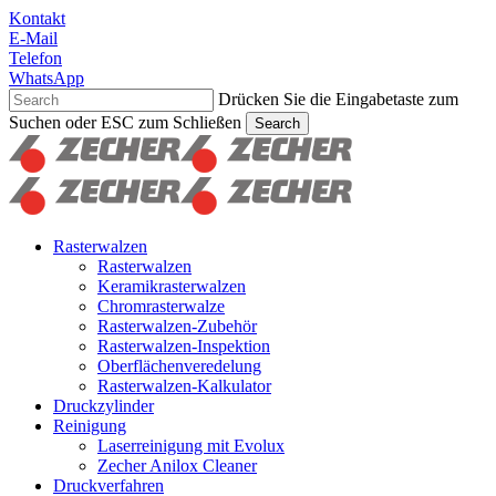
Skip
Kontakt
to
E-Mail
main
Telefon
content
WhatsApp
Drücken Sie die Eingabetaste zum
Suchen oder ESC zum Schließen
Search
Suche
schließen
Suchen
Menu
Rasterwalzen
Rasterwalzen
Keramikrasterwalzen
Chromrasterwalze
Rasterwalzen-Zubehör
Rasterwalzen-Inspektion
Oberflächenveredelung
Rasterwalzen-Kalkulator
Druckzylinder
Reinigung
Laserreinigung mit Evolux
Zecher Anilox Cleaner
Druckverfahren