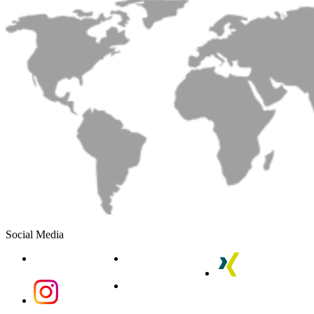
Social Media
linkedin
youtube
xing
instagram
instagram