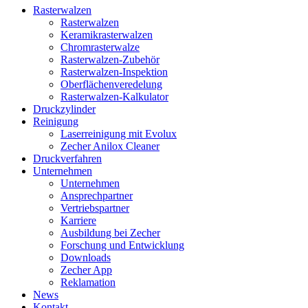
Close
Rasterwalzen
Menu
Rasterwalzen
Keramikrasterwalzen
Chromrasterwalze
Rasterwalzen-Zubehör
Rasterwalzen-Inspektion
Oberflächenveredelung
Rasterwalzen-Kalkulator
Druckzylinder
Reinigung
Laserreinigung mit Evolux
Zecher Anilox Cleaner
Druckverfahren
Unternehmen
Unternehmen
Ansprechpartner
Vertriebspartner
Karriere
Ausbildung bei Zecher
Forschung und Entwicklung
Downloads
Zecher App
Reklamation
News
Kontakt