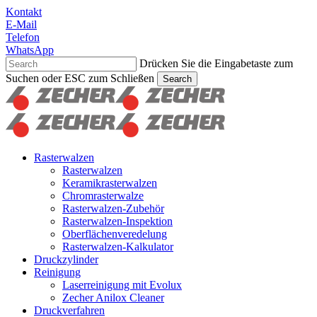
Skip
Kontakt
to
E-Mail
main
Telefon
content
WhatsApp
Drücken Sie die Eingabetaste zum
Suchen oder ESC zum Schließen
Search
Suche
schließen
Suchen
Menu
Rasterwalzen
Rasterwalzen
Keramikrasterwalzen
Chromrasterwalze
Rasterwalzen-Zubehör
Rasterwalzen-Inspektion
Oberflächenveredelung
Rasterwalzen-Kalkulator
Druckzylinder
Reinigung
Laserreinigung mit Evolux
Zecher Anilox Cleaner
Druckverfahren