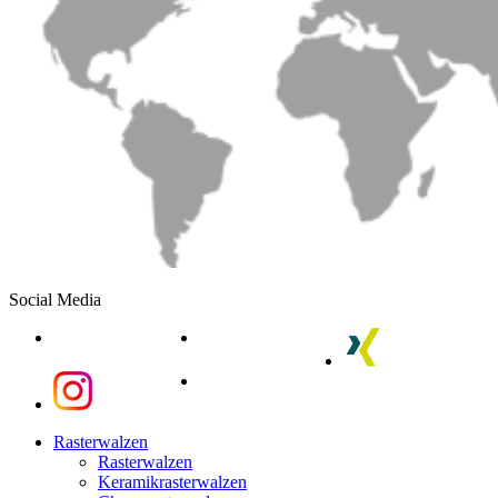
Social Media
linkedin
youtube
xing
instagram
instagram
Close
Rasterwalzen
Menu
Rasterwalzen
Keramikrasterwalzen