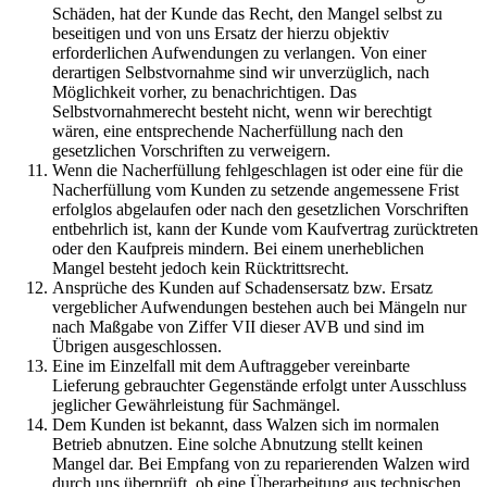
Schäden, hat der Kunde das Recht, den Mangel selbst zu
beseitigen und von uns Ersatz der hierzu objektiv
erforderlichen Aufwendungen zu verlangen. Von einer
derartigen Selbstvornahme sind wir unverzüglich, nach
Möglichkeit vorher, zu benachrichtigen. Das
Selbstvornahmerecht besteht nicht, wenn wir berechtigt
wären, eine entsprechende Nacherfüllung nach den
gesetzlichen Vorschriften zu verweigern.
Wenn die Nacherfüllung fehlgeschlagen ist oder eine für die
Nacherfüllung vom Kunden zu setzende angemessene Frist
erfolglos abgelaufen oder nach den gesetzlichen Vorschriften
entbehrlich ist, kann der Kunde vom Kaufvertrag zurücktreten
oder den Kaufpreis mindern. Bei einem unerheblichen
Mangel besteht jedoch kein Rücktrittsrecht.
Ansprüche des Kunden auf Schadensersatz bzw. Ersatz
vergeblicher Aufwendungen bestehen auch bei Mängeln nur
nach Maßgabe von Ziffer VII dieser AVB und sind im
Übrigen ausgeschlossen.
Eine im Einzelfall mit dem Auftraggeber vereinbarte
Lieferung gebrauchter Gegenstände erfolgt unter Ausschluss
jeglicher Gewährleistung für Sachmängel.
Dem Kunden ist bekannt, dass Walzen sich im normalen
Betrieb abnutzen. Eine solche Abnutzung stellt keinen
Mangel dar. Bei Empfang von zu reparierenden Walzen wird
durch uns überprüft, ob eine Überarbeitung aus technischen