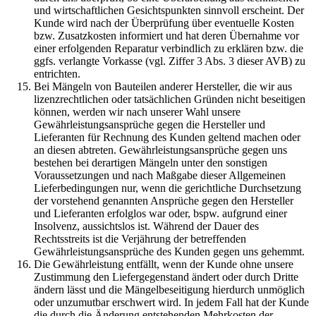
und wirtschaftlichen Gesichtspunkten sinnvoll erscheint. Der
Kunde wird nach der Überprüfung über eventuelle Kosten
bzw. Zusatzkosten informiert und hat deren Übernahme vor
einer erfolgenden Reparatur verbindlich zu erklären bzw. die
ggfs. verlangte Vorkasse (vgl. Ziffer 3 Abs. 3 dieser AVB) zu
entrichten.
Bei Mängeln von Bauteilen anderer Hersteller, die wir aus
lizenzrechtlichen oder tatsächlichen Gründen nicht beseitigen
können, werden wir nach unserer Wahl unsere
Gewährleistungsansprüche gegen die Hersteller und
Lieferanten für Rechnung des Kunden geltend machen oder
an diesen abtreten. Gewährleistungsansprüche gegen uns
bestehen bei derartigen Mängeln unter den sonstigen
Voraussetzungen und nach Maßgabe dieser Allgemeinen
Lieferbedingungen nur, wenn die gerichtliche Durchsetzung
der vorstehend genannten Ansprüche gegen den Hersteller
und Lieferanten erfolglos war oder, bspw. aufgrund einer
Insolvenz, aussichtslos ist. Während der Dauer des
Rechtsstreits ist die Verjährung der betreffenden
Gewährleistungsansprüche des Kunden gegen uns gehemmt.
Die Gewährleistung entfällt, wenn der Kunde ohne unsere
Zustimmung den Liefergegenstand ändert oder durch Dritte
ändern lässt und die Mängelbeseitigung hierdurch unmöglich
oder unzumutbar erschwert wird. In jedem Fall hat der Kunde
die durch die Änderung entstehenden Mehrkosten der