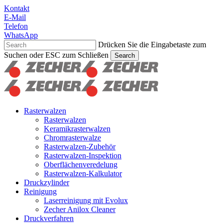
Skip
Kontakt
to
E-Mail
main
Telefon
content
WhatsApp
Drücken Sie die Eingabetaste zum
Suchen oder ESC zum Schließen
Search
Suche
schließen
Suchen
Menu
Rasterwalzen
Rasterwalzen
Keramikrasterwalzen
Chromrasterwalze
Rasterwalzen-Zubehör
Rasterwalzen-Inspektion
Oberflächenveredelung
Rasterwalzen-Kalkulator
Druckzylinder
Reinigung
Laserreinigung mit Evolux
Zecher Anilox Cleaner
Druckverfahren