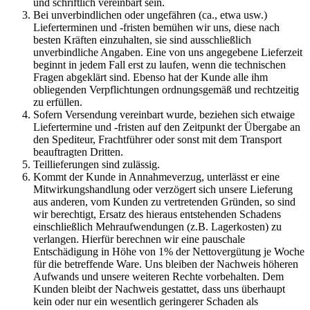
und schriftlich vereinbart sein.
Bei unverbindlichen oder ungefähren (ca., etwa usw.)
Lieferterminen und -fristen bemühen wir uns, diese nach
besten Kräften einzuhalten, sie sind ausschließlich
unverbindliche Angaben. Eine von uns angegebene Lieferzeit
beginnt in jedem Fall erst zu laufen, wenn die technischen
Fragen abgeklärt sind. Ebenso hat der Kunde alle ihm
obliegenden Verpflichtungen ordnungsgemäß und rechtzeitig
zu erfüllen.
Sofern Versendung vereinbart wurde, beziehen sich etwaige
Liefertermine und -fristen auf den Zeitpunkt der Übergabe an
den Spediteur, Frachtführer oder sonst mit dem Transport
beauftragten Dritten.
Teillieferungen sind zulässig.
Kommt der Kunde in Annahmeverzug, unterlässt er eine
Mitwirkungshandlung oder verzögert sich unsere Lieferung
aus anderen, vom Kunden zu vertretenden Gründen, so sind
wir berechtigt, Ersatz des hieraus entstehenden Schadens
einschließlich Mehraufwendungen (z.B. Lagerkosten) zu
verlangen. Hierfür berechnen wir eine pauschale
Entschädigung in Höhe von 1% der Nettovergütung je Woche
für die betreffende Ware. Uns bleiben der Nachweis höheren
Aufwands und unsere weiteren Rechte vorbehalten. Dem
Kunden bleibt der Nachweis gestattet, dass uns überhaupt
kein oder nur ein wesentlich geringerer Schaden als