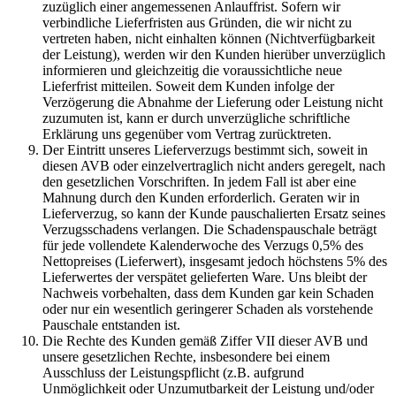
zuzüglich einer angemessenen Anlauffrist. Sofern wir
verbindliche Lieferfristen aus Gründen, die wir nicht zu
vertreten haben, nicht einhalten können (Nichtverfügbarkeit
der Leistung), werden wir den Kunden hierüber unverzüglich
informieren und gleichzeitig die voraussichtliche neue
Lieferfrist mitteilen. Soweit dem Kunden infolge der
Verzögerung die Abnahme der Lieferung oder Leistung nicht
zuzumuten ist, kann er durch unverzügliche schriftliche
Erklärung uns gegenüber vom Vertrag zurücktreten.
Der Eintritt unseres Lieferverzugs bestimmt sich, soweit in
diesen AVB oder einzelvertraglich nicht anders geregelt, nach
den gesetzlichen Vorschriften. In jedem Fall ist aber eine
Mahnung durch den Kunden erforderlich. Geraten wir in
Lieferverzug, so kann der Kunde pauschalierten Ersatz seines
Verzugsschadens verlangen. Die Schadenspauschale beträgt
für jede vollendete Kalenderwoche des Verzugs 0,5% des
Nettopreises (Lieferwert), insgesamt jedoch höchstens 5% des
Lieferwertes der verspätet gelieferten Ware. Uns bleibt der
Nachweis vorbehalten, dass dem Kunden gar kein Schaden
oder nur ein wesentlich geringerer Schaden als vorstehende
Pauschale entstanden ist.
Die Rechte des Kunden gemäß Ziffer VII dieser AVB und
unsere gesetzlichen Rechte, insbesondere bei einem
Ausschluss der Leistungspflicht (z.B. aufgrund
Unmöglichkeit oder Unzumutbarkeit der Leistung und/oder