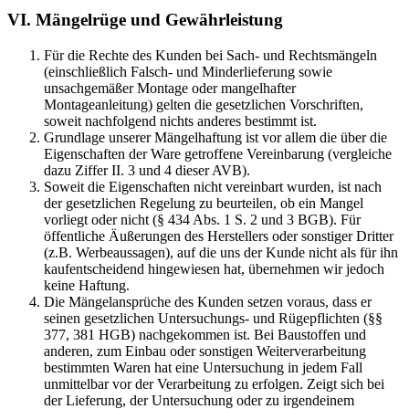
VI. Mängelrüge und Gewährleistung
Für die Rechte des Kunden bei Sach- und Rechtsmängeln
(einschließlich Falsch- und Minderlieferung sowie
unsachgemäßer Montage oder mangelhafter
Montageanleitung) gelten die gesetzlichen Vorschriften,
soweit nachfolgend nichts anderes bestimmt ist.
Grundlage unserer Mängelhaftung ist vor allem die über die
Eigenschaften der Ware getroffene Vereinbarung (vergleiche
dazu Ziffer II. 3 und 4 dieser AVB).
Soweit die Eigenschaften nicht vereinbart wurden, ist nach
der gesetzlichen Regelung zu beurteilen, ob ein Mangel
vorliegt oder nicht (§ 434 Abs. 1 S. 2 und 3 BGB). Für
öffentliche Äußerungen des Herstellers oder sonstiger Dritter
(z.B. Werbeaussagen), auf die uns der Kunde nicht als für ihn
kaufentscheidend hingewiesen hat, übernehmen wir jedoch
keine Haftung.
Die Mängelansprüche des Kunden setzen voraus, dass er
seinen gesetzlichen Untersuchungs- und Rügepflichten (§§
377, 381 HGB) nachgekommen ist. Bei Baustoffen und
anderen, zum Einbau oder sonstigen Weiterverarbeitung
bestimmten Waren hat eine Untersuchung in jedem Fall
unmittelbar vor der Verarbeitung zu erfolgen. Zeigt sich bei
der Lieferung, der Untersuchung oder zu irgendeinem