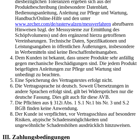
diesbezüglichen Toleranzen ergeben sich aus der
Produktbeschreibung (insbesondere Datenblatt,
Bedienungsanleitung, Anleitung zur Pflege und Wartung,
Handbuch/Online-Hilfe
und den unter
www.zecher.com/de/rasterwalzen/messverfahren
abrufbaren
Hinweisen bzgl. der Messsysteme zur Ermittlung des
Schöpfvolumens)
und den ergänzend hierzu getroffenen
Vereinbarungen. Technische Daten, Spezifikationen und
Leistungsangaben in öffentlichen Äußerungen, insbesondere
in Werbemitteln sind keine Beschaffenheitsangaben.
Dem Kunden ist bekannt, dass unsere Produkte sehr anfällig
gegen mechanische Beschädigungen sind. Die jedem Produkt
beigefügten Anleitungen zur Pflege und Wartung sind
unbedingt zu beachten.
Eine Speicherung des Vertragstextes erfolgt nicht.
Die Vertragssprache ist deutsch. Soweit Übersetzungen in
andere Sprachen erfolgt sind, gilt bei Widersprüchen nur die
deutsche Fassung. Dies gilt auch für diese AVB.
Die Pflichten aus § 312i Abs. 1 S.1 Nr.1 bis Nr. 3 und S.2
BGB finden keine Anwendung.
Der Kunde ist verpflichtet, vor Vertragsschluss auf besondere
Risiken, atypische Schadensmöglichkeiten und
ungewöhnliche Schadenshöhen ausdrücklich hinzuweisen.
III. Zahlungsbedingungen