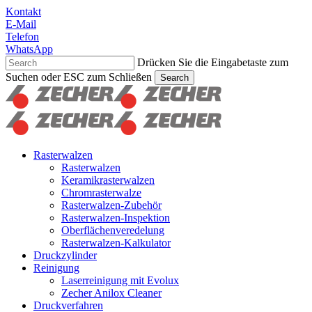
Skip
Kontakt
to
E-Mail
main
Telefon
content
WhatsApp
Drücken Sie die Eingabetaste zum
Suchen oder ESC zum Schließen
Search
Suche
schließen
Suchen
Menu
Rasterwalzen
Rasterwalzen
Keramikrasterwalzen
Chromrasterwalze
Rasterwalzen-Zubehör
Rasterwalzen-Inspektion
Oberflächenveredelung
Rasterwalzen-Kalkulator
Druckzylinder
Reinigung
Laserreinigung mit Evolux
Zecher Anilox Cleaner
Druckverfahren