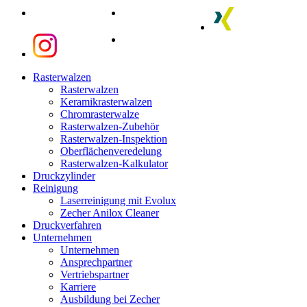
linkedin
youtube
xing
instagram
instagram
Close
Rasterwalzen
Menu
Rasterwalzen
Keramikrasterwalzen
Chromrasterwalze
Rasterwalzen-Zubehör
Rasterwalzen-Inspektion
Oberflächenveredelung
Rasterwalzen-Kalkulator
Druckzylinder
Reinigung
Laserreinigung mit Evolux
Zecher Anilox Cleaner
Druckverfahren
Unternehmen
Unternehmen
Ansprechpartner
Vertriebspartner
Karriere
Ausbildung bei Zecher