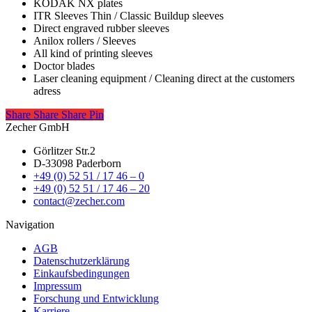
KODAK NX plates
ITR Sleeves Thin / Classic Buildup sleeves
Direct engraved rubber sleeves
Anilox rollers / Sleeves
All kind of printing sleeves
Doctor blades
Laser cleaning equipment / Cleaning direct at the customers
adress
Share
Share
Share
Share
Pin
Zecher GmbH
Görlitzer Str.2
D-33098 Paderborn
+49 (0) 52 51 / 17 46 – 0
+49 (0) 52 51 / 17 46 – 20
contact@zecher.com
Navigation
AGB
Datenschutzerklärung
Einkaufsbedingungen
Impressum
Forschung und Entwicklung
Karriere