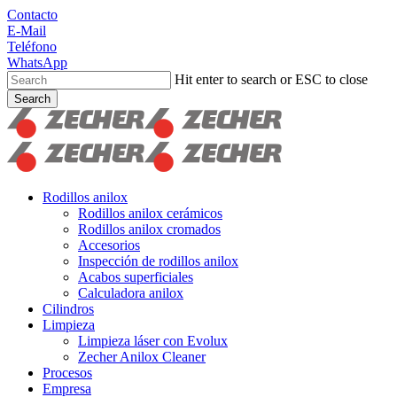
Skip
Contacto
to
E-Mail
main
Teléfono
content
WhatsApp
Hit enter to search or ESC to close
Search
Close
Search
search
Menu
Rodillos anilox
Rodillos anilox cerámicos
Rodillos anilox cromados
Accesorios
Inspección de rodillos anilox
Acabos superficiales
Calculadora anilox
Cilindros
Limpieza
Limpieza láser con Evolux
Zecher Anilox Cleaner
Procesos
Empresa