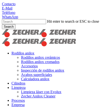
Skip
Contacto
to
E-Mail
main
Teléfono
content
WhatsApp
Hit enter to search or ESC to close
Search
Close
Search
search
Menu
Rodillos anilox
Rodillos anilox cerámicos
Rodillos anilox cromados
Accesorios
Inspección de rodillos anilox
Acabos superficiales
Calculadora anilox
Cilindros
Limpieza
Limpieza láser con Evolux
Zecher Anilox Cleaner
Procesos
Empresa