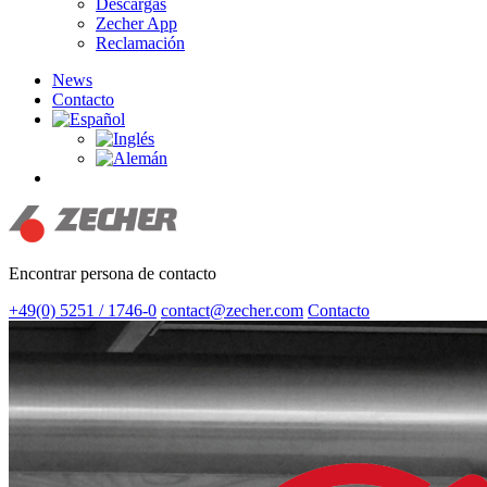
Descargas
Zecher App
Reclamación
News
Contacto
search
Encontrar persona de contacto
+49(0) 5251 / 1746-0
contact@zecher.com
Contacto