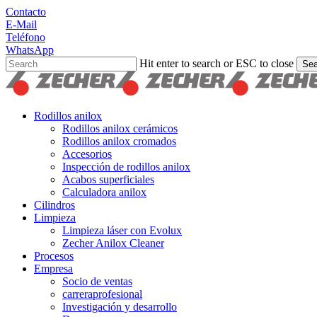
Skip
Contacto
to
E-Mail
main
Teléfono
content
WhatsApp
Hit enter to search or ESC to close
Sea
Close
Search
search
Menu
Rodillos anilox
Rodillos anilox cerámicos
Rodillos anilox cromados
Accesorios
Inspección de rodillos anilox
Acabos superficiales
Calculadora anilox
Cilindros
Limpieza
Limpieza láser con Evolux
Zecher Anilox Cleaner
Procesos
Empresa
Socio de ventas
carreraprofesional
Investigación y desarrollo