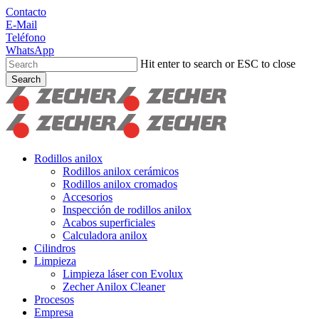
Skip
Contacto
to
E-Mail
main
Teléfono
content
WhatsApp
Hit enter to search or ESC to close
Search
Close
Search
search
Menu
Rodillos anilox
Rodillos anilox cerámicos
Rodillos anilox cromados
Accesorios
Inspección de rodillos anilox
Acabos superficiales
Calculadora anilox
Cilindros
Limpieza
Limpieza láser con Evolux
Zecher Anilox Cleaner
Procesos
Empresa