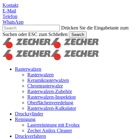
Skip
Kontakt
to
E-Mail
main
Telefon
content
WhatsApp
Drücken Sie die Eingabetaste zum
Suchen oder ESC zum Schließen
Search
Suche
schließen
Suchen
Menu
Rasterwalzen
Rasterwalzen
Keramikrasterwalzen
Chromrasterwalze
Rasterwalzen-Zubehör
Rasterwalzen-Inspektion
Oberflächenveredelung
Rasterwalzen-Kalkulator
Druckzylinder
Reinigung
Laserreinigung mit Evolux
Zecher Anilox Cleaner
Druckverfahren