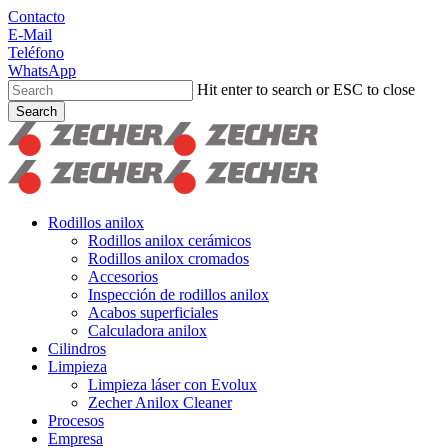
Skip
Contacto
to
E-Mail
main
Teléfono
content
WhatsApp
Hit enter to search or ESC to close
Search
Close
Search
search
Menu
Rodillos anilox
Rodillos anilox cerámicos
Rodillos anilox cromados
Accesorios
Inspección de rodillos anilox
Acabos superficiales
Calculadora anilox
Cilindros
Limpieza
Limpieza láser con Evolux
Zecher Anilox Cleaner
Procesos
Empresa